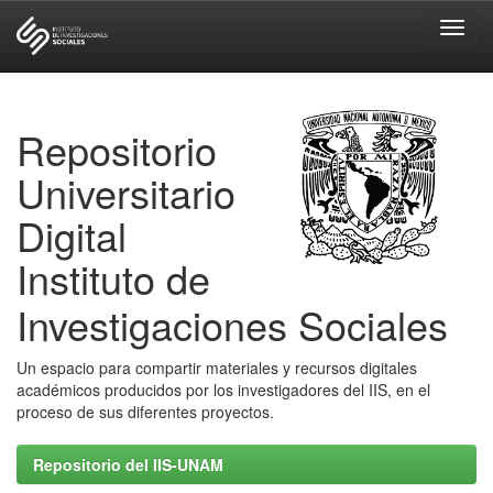
Skip
navigation
Repositorio
Universitario
Digital
Instituto de
Investigaciones Sociales
Un espacio para compartir materiales y recursos digitales
académicos producidos por los investigadores del IIS, en el
proceso de sus diferentes proyectos.
Repositorio del IIS-UNAM