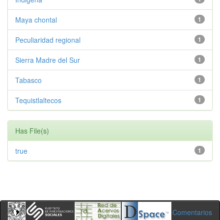
Maya chontal
1
Peculiaridad regional
1
Sierra Madre del Sur
1
Tabasco
1
Tequistlaltecos
1
Has File(s)
true
1
Comentarios