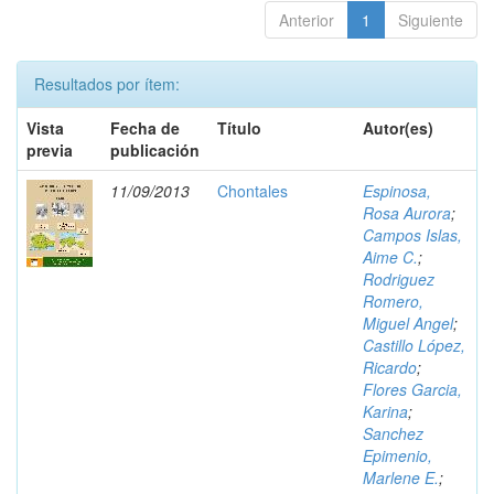
Anterior
1
Siguiente
Resultados por ítem:
Vista
Fecha de
Título
Autor(es)
previa
publicación
11/09/2013
Chontales
Espinosa,
Rosa Aurora
;
Campos Islas,
Aime C.
;
Rodriguez
Romero,
Miguel Angel
;
Castillo López,
Ricardo
;
Flores Garcia,
Karina
;
Sanchez
Epimenio,
Marlene E.
;