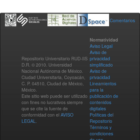
Comentarios
Normatividad
Aviso Legal
Aviso de
Repositorio Universitario RUD-IIS
privacidad
D.R. © 2010. Universidad
simplificado
Nacional Autónoma de México.
Aviso de
Ciudad Universitaria, Coyoacán,
privacidad
C. P. 04510, Ciudad de México,
Lineamientos
México.
para la
Este sitio web puede ser utilizado
publicación de
con fines no lucrativos siempre
contenidos
que se cite la fuente de
digitales
conformidad con el
AVISO
Políticas del
LEGAL
.
Repositorio
Términos y
condiciones
de uso