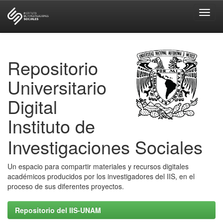
Skip
navigation
Repositorio
Universitario
Digital
Instituto de
Investigaciones Sociales
Un espacio para compartir materiales y recursos digitales
académicos producidos por los investigadores del IIS, en el
proceso de sus diferentes proyectos.
Repositorio del IIS-UNAM