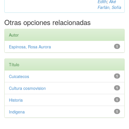
Edith
;
Aké
Farfán, Sofía
Otras opciones relacionadas
Autor
Espinosa, Rosa Aurora
1
Título
Cuicatecos
1
Cultura cosmovision
1
Historia
1
Indigena
1