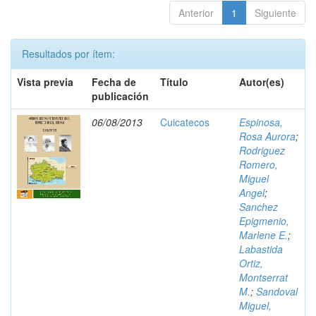
Anterior
1
Siguiente
Resultados por ítem:
Vista previa
Fecha de
Título
Autor(es)
publicación
06/08/2013
Cuicatecos
Espinosa,
Rosa Aurora
;
Rodriguez
Romero,
Miguel
Angel
;
Sanchez
Epigmenio,
Marlene E.
;
Labastida
Ortiz,
Montserrat
M.
;
Sandoval
Miguel,