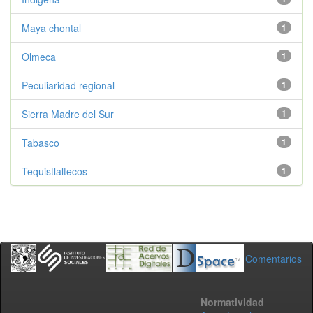
Maya chontal
1
Olmeca
1
Peculiaridad regional
1
Sierra Madre del Sur
1
Tabasco
1
Tequistlaltecos
1
Comentarios
Normatividad