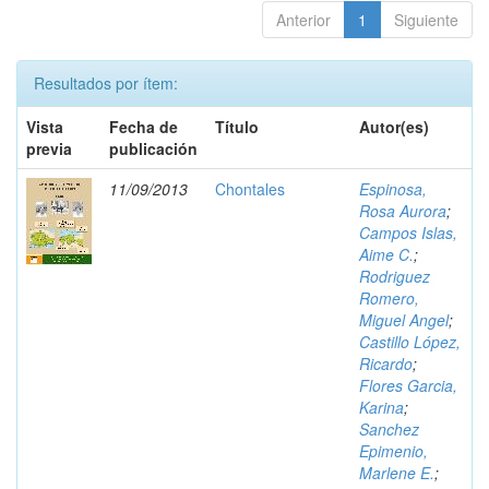
Anterior
1
Siguiente
Resultados por ítem:
Vista
Fecha de
Título
Autor(es)
previa
publicación
11/09/2013
Chontales
Espinosa,
Rosa Aurora
;
Campos Islas,
Aime C.
;
Rodriguez
Romero,
Miguel Angel
;
Castillo López,
Ricardo
;
Flores Garcia,
Karina
;
Sanchez
Epimenio,
Marlene E.
;