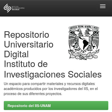
Skip
navigation
Repositorio
Universitario
Digital
Instituto de
Investigaciones Sociales
Un espacio para compartir materiales y recursos digitales
académicos producidos por los investigadores del IIS, en el
proceso de sus diferentes proyectos.
Repositorio del IIS-UNAM