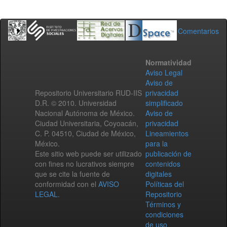
Comentarios
Normatividad
Aviso Legal
Aviso de
Repositorio Universitario RUD-IIS
privacidad
D.R. © 2010. Universidad
simplificado
Nacional Autónoma de México.
Aviso de
Ciudad Universitaria, Coyoacán,
privacidad
C. P. 04510, Ciudad de México,
Lineamientos
México.
para la
Este sitio web puede ser utilizado
publicación de
con fines no lucrativos siempre
contenidos
que se cite la fuente de
digitales
conformidad con el
AVISO
Políticas del
LEGAL
.
Repositorio
Términos y
condiciones
de uso