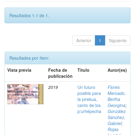
Resultados 1-1 de 1.
Anterior
1
Siguiente
Resultados por ítem:
Vista previa
Fecha de
Título
Autor(es)
publicación
2019
Un futuro
Flores
posible para
Mercado,
la pirekua,
Bertha
canto de los
Georgina
;
p'urhépecha
González
Sánchez,
Gabriel
;
Rojas