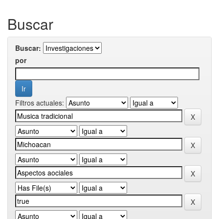
Buscar
Buscar:
por
Filtros actuales: