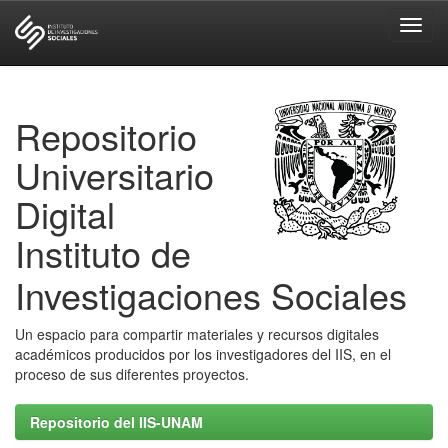
Skip
navigation
Repositorio
Universitario
Digital
Instituto de
Investigaciones Sociales
Un espacio para compartir materiales y recursos digitales
académicos producidos por los investigadores del IIS, en el
proceso de sus diferentes proyectos.
Repositorio del IIS-UNAM