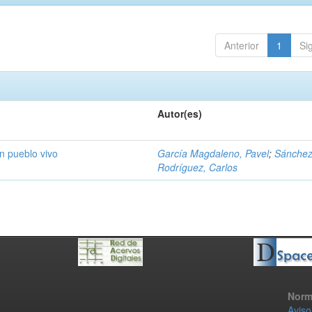
Anterior
1
Si
Autor(es)
un pueblo vivo
García Magdaleno, Pavel
;
Sánche
Rodríguez, Carlos
Norm
Aviso