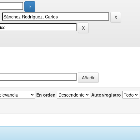
En orden
Autor/registro