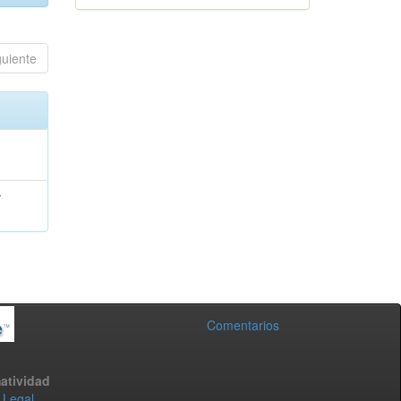
guiente
z
Comentarios
atividad
 Legal