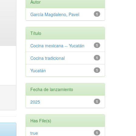
Autor
García Magdaleno, Pavel
1
Título
Cocina mexicana -- Yucatán
1
Cocina tradicional
1
Yucatán
1
Fecha de lanzamiento
2025
1
Has File(s)
true
1