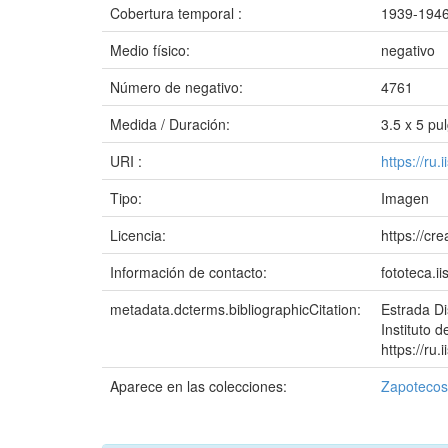
Cobertura temporal :
1939-194
Medio físico:
negativo
Número de negativo:
4761
Medida / Duración:
3.5 x 5 pul
URI :
https://ru
Tipo:
Imagen
Licencia:
https://cr
Información de contacto:
fototeca.
metadata.dcterms.bibliographicCitation:
Estrada Di
Instituto d
https://ru
Aparece en las colecciones:
Zapotecos