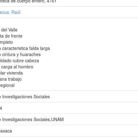
oteca de cuerpo entero, 4761
scua, Raúl
del Valle
ta de frente
mpleto
 caracteristica falda larga
 cintura y huaraches
blado cubre cabeza
n carga al hombro
lar vivienda
iana trabajo
regional
de Investigaciones Sociales
4
de Investigaciones Sociales,UNAM
Oaxaca