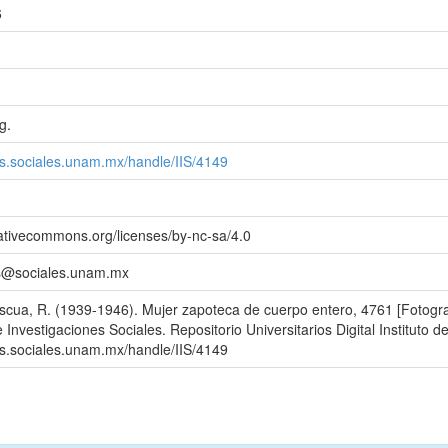
6
g.
.iis.sociales.unam.mx/handle/IIS/4149
eativecommons.org/licenses/by-nc-sa/4.0
iis@sociales.unam.mx
scua, R. (1939-1946). Mujer zapoteca de cuerpo entero, 4761 [Fotogr
e Investigaciones Sociales. Repositorio Universitarios Digital Instituto 
.iis.sociales.unam.mx/handle/IIS/4149