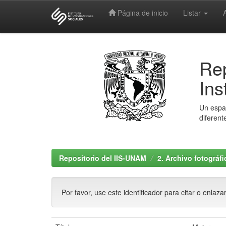
Página de inicio
Listar
Skip
navigation
Rep
Ins
Un espac
diferent
Repositorio del IIS-UNAM
2. Archivo fotográf
Por favor, use este identificador para citar o enlaza