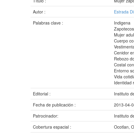
Título :
Mujer zap
Autor :
Estrada Di
Palabras clave :
Indigena
Zapotecos 
Mujer adul
Cuerpo co
Vestimenta
Cenidor en
Rebozo do
Costal co
Entorno so
Vida cotid
Identidad 
Editorial :
Instituto 
Fecha de publicación :
2013-04-0
Patrocinador:
Instituto 
Cobertura espacial :
Ocotlan, 