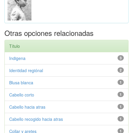
Otras opciones relacionadas
Título
Indigena
3
Identidad regiónal
2
Blusa blanca
1
Cabello corto
1
Cabello hacia atras
1
Cabello recogido hacia atras
1
Collar y aretes
1