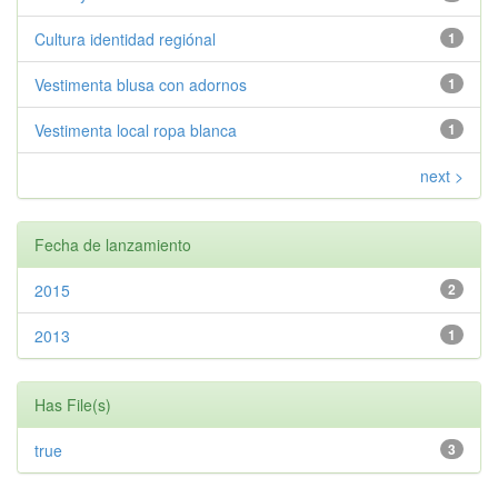
Cultura identidad regiónal
1
Vestimenta blusa con adornos
1
Vestimenta local ropa blanca
1
next >
Fecha de lanzamiento
2015
2
2013
1
Has File(s)
true
3