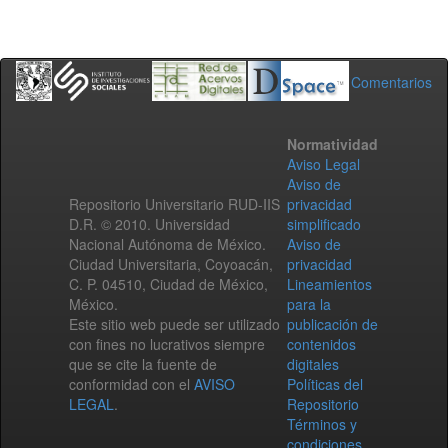
Comentarios
Normatividad
Aviso Legal
Aviso de
Repositorio Universitario RUD-IIS
privacidad
D.R. © 2010. Universidad
simplificado
Nacional Autónoma de México.
Aviso de
Ciudad Universitaria, Coyoacán,
privacidad
C. P. 04510, Ciudad de México,
Lineamientos
México.
para la
Este sitio web puede ser utilizado
publicación de
con fines no lucrativos siempre
contenidos
que se cite la fuente de
digitales
conformidad con el
AVISO
Políticas del
LEGAL
.
Repositorio
Términos y
condiciones