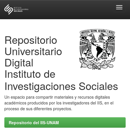
Skip
navigation
Repositorio
Universitario
Digital
Instituto de
Investigaciones Sociales
Un espacio para compartir materiales y recursos digitales
académicos producidos por los investigadores del IIS, en el
proceso de sus diferentes proyectos.
Repositorio del IIS-UNAM