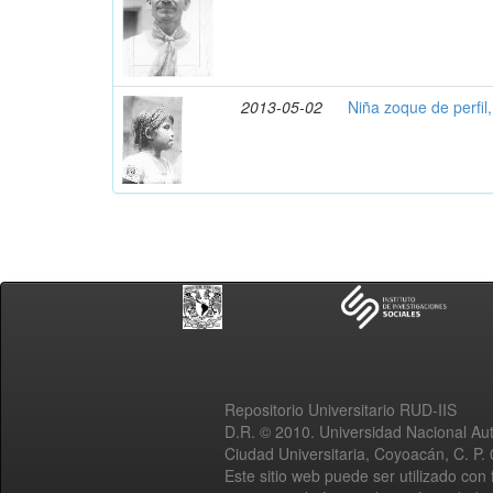
2013-05-02
Niña zoque de perfil
Repositorio Universitario RUD-IIS
D.R. © 2010. Universidad Nacional A
Ciudad Universitaria, Coyoacán, C. P.
Este sitio web puede ser utilizado con 