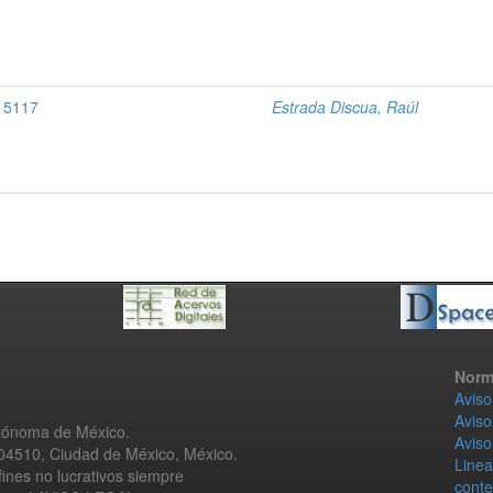
, 5117
Estrada Discua, Raúl
Norm
Aviso
Aviso
utónoma de México.
Aviso
 04510, Ciudad de México, México.
Linea
fines no lucrativos siempre
conte