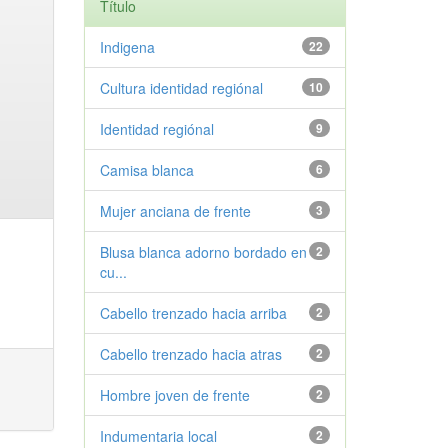
Título
Indigena
22
Cultura identidad regiónal
10
Identidad regiónal
9
Camisa blanca
6
Mujer anciana de frente
3
Blusa blanca adorno bordado en
2
cu...
Cabello trenzado hacia arriba
2
Cabello trenzado hacia atras
2
Hombre joven de frente
2
Indumentaria local
2