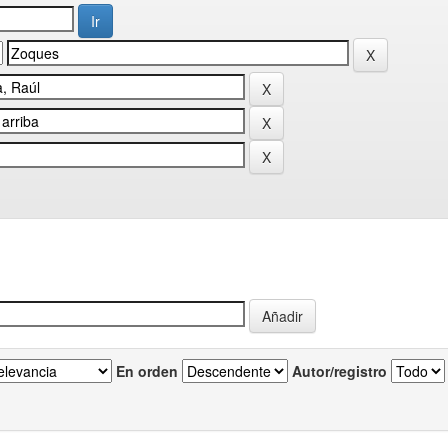
En orden
Autor/registro