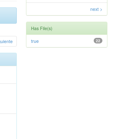
next >
Has File(s)
true
22
guiente