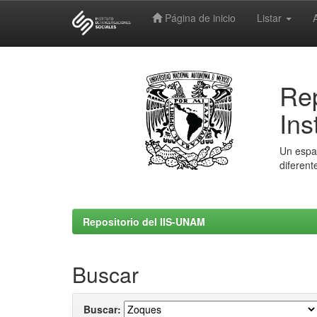
Página de inicio
Listar
Skip
navigation
Rep
Ins
Un espac
diferent
Repositorio del IIS-UNAM
Buscar
Buscar: