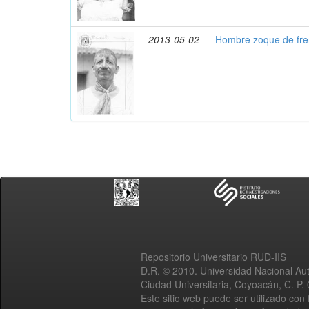
2013-05-02
Hombre zoque de fre
Repositorio Universitario RUD-IIS
D.R. © 2010. Universidad Nacional A
Ciudad Universitaria, Coyoacán, C. P.
Este sitio web puede ser utilizado con 