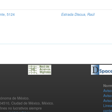
nte, 5124
Estrada Discua, Raúl
Norm
Aviso
Aviso
utónoma de México.
Aviso
 04510, Ciudad de México, México.
Linea
fines no lucrativos siempre
conte