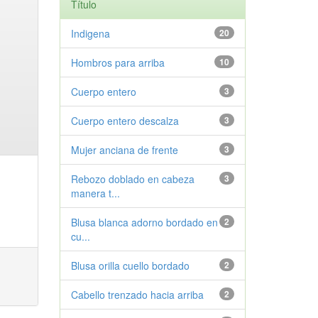
Título
Indigena
20
Hombros para arriba
10
Cuerpo entero
3
Cuerpo entero descalza
3
Mujer anciana de frente
3
Rebozo doblado en cabeza
3
manera t...
Blusa blanca adorno bordado en
2
cu...
Blusa orilla cuello bordado
2
Cabello trenzado hacia arriba
2