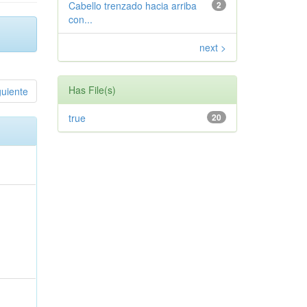
Cabello trenzado hacia arriba
2
con...
next >
Has File(s)
guiente
true
20