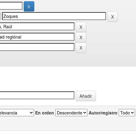
En orden
Autor/registro