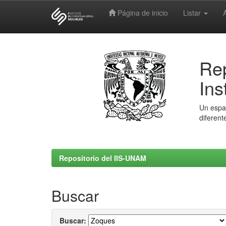
Página de inicio
Listar
Skip
navigation
Rep
Ins
Un espac
diferent
Repositorio del IIS-UNAM
Buscar
Buscar: