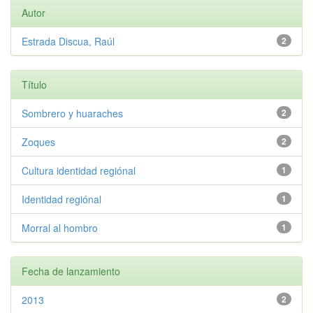
Autor
Estrada Discua, Raúl
2
Título
Sombrero y huaraches
2
Zoques
2
Cultura identidad regiónal
1
Identidad regiónal
1
Morral al hombro
1
Fecha de lanzamiento
2013
2