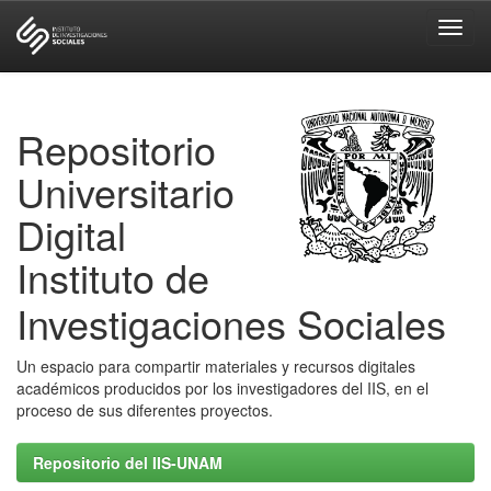
Skip
navigation
Repositorio
Universitario
Digital
Instituto de
Investigaciones Sociales
Un espacio para compartir materiales y recursos digitales
académicos producidos por los investigadores del IIS, en el
proceso de sus diferentes proyectos.
Repositorio del IIS-UNAM