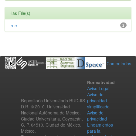
Has File(s)
true
2
Comentarios
Normatividad
Aviso Legal
Aviso de
Repositorio Universitario RUD-IIS
privacidad
D.R. © 2010. Universidad
simplificado
Nacional Autónoma de México.
Aviso de
Ciudad Universitaria, Coyoacán,
privacidad
C. P. 04510, Ciudad de México,
Lineamientos
México.
para la