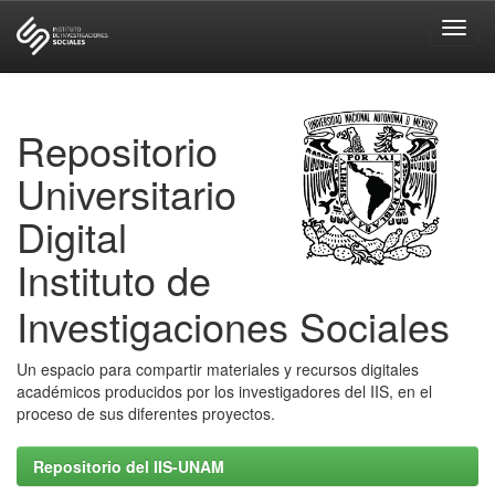
Skip
navigation
Repositorio
Universitario
Digital
Instituto de
Investigaciones Sociales
Un espacio para compartir materiales y recursos digitales
académicos producidos por los investigadores del IIS, en el
proceso de sus diferentes proyectos.
Repositorio del IIS-UNAM