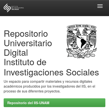
Skip
navigation
Repositorio
Universitario
Digital
Instituto de
Investigaciones Sociales
Un espacio para compartir materiales y recursos digitales
académicos producidos por los investigadores del IIS, en el
proceso de sus diferentes proyectos.
Repositorio del IIS-UNAM