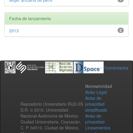
Mujer anciana de perfil
Fecha de lanzamiento
2013
2
Comentarios
Normatividad
Aviso Legal
Aviso de
Repositorio Universitario RUD-IIS
privacidad
D.R. © 2010. Universidad
simplificado
Nacional Autónoma de México.
Aviso de
Ciudad Universitaria, Coyoacán,
privacidad
C. P. 04510, Ciudad de México,
Lineamientos