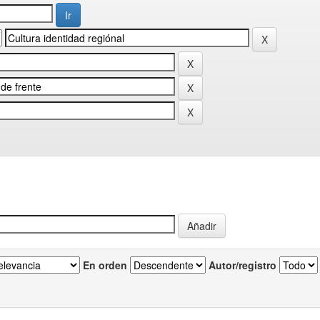
En orden
Autor/registro