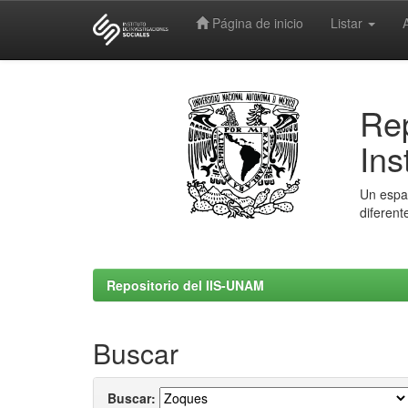
Página de inicio
Listar
Skip
navigation
Rep
Ins
Un espac
diferent
Repositorio del IIS-UNAM
Buscar
Buscar: