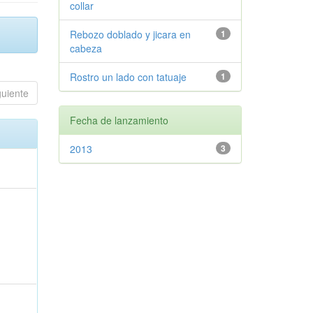
collar
Rebozo doblado y jicara en
1
cabeza
Rostro un lado con tatuaje
1
guiente
Fecha de lanzamiento
2013
3