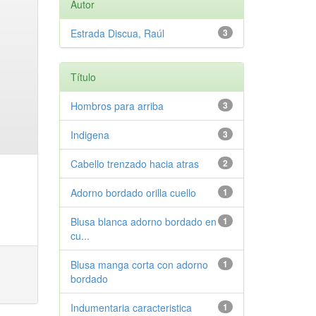
Autor
Estrada Discua, Raúl
3
Título
Hombros para arriba
3
Indigena
3
Cabello trenzado hacia atras
2
Adorno bordado orilla cuello
1
Blusa blanca adorno bordado en
1
cu...
Blusa manga corta con adorno
1
bordado
Indumentaria caracteristica
1