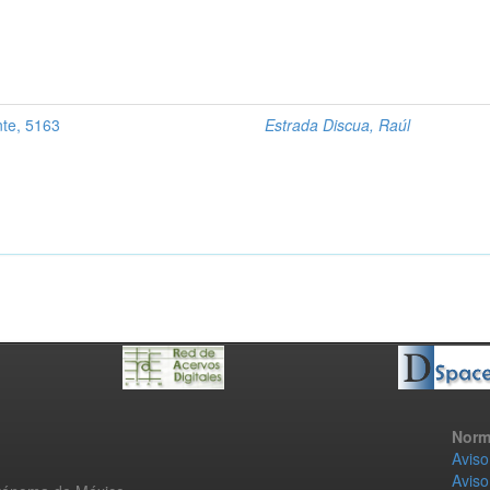
nte, 5163
Estrada Discua, Raúl
Norm
Aviso
Aviso