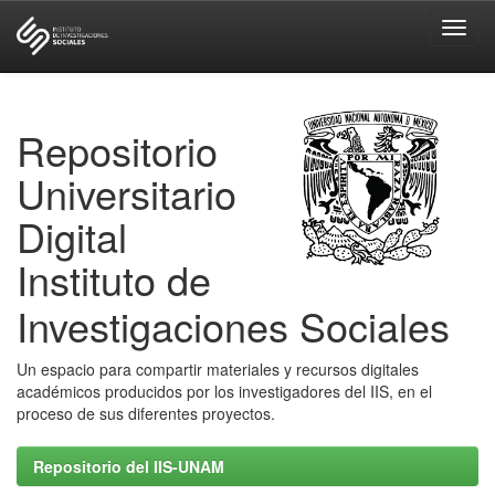
Skip
navigation
Repositorio
Universitario
Digital
Instituto de
Investigaciones Sociales
Un espacio para compartir materiales y recursos digitales
académicos producidos por los investigadores del IIS, en el
proceso de sus diferentes proyectos.
Repositorio del IIS-UNAM