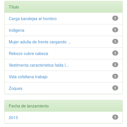
Título
Carga bandejas al hombro
1
Indigena
1
Mujer adulta de frente cargando ...
1
Rebozo cubre cabeza
1
Vestimenta caracteristica falda l...
1
Vida cotidiana trabajo
1
Zoques
1
Fecha de lanzamiento
2013
1