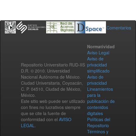
Comentarios
Normatividad
Aviso Legal
Aviso de
Repositorio Universitario RUD-IIS
privacidad
D.R. © 2010. Universidad
simplificado
Nacional Autónoma de México.
Aviso de
Ciudad Universitaria, Coyoacán,
privacidad
C. P. 04510, Ciudad de México,
Lineamientos
México.
para la
Este sitio web puede ser utilizado
publicación de
con fines no lucrativos siempre
contenidos
que se cite la fuente de
digitales
conformidad con el
AVISO
Políticas del
LEGAL
.
Repositorio
Términos y