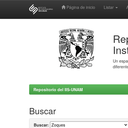
Página de inicio
Listar
Skip
navigation
Rep
Ins
Un espac
diferent
Repositorio del IIS-UNAM
Buscar
Buscar: