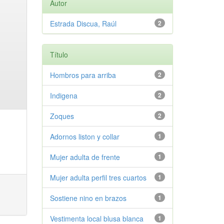
Autor
Estrada Discua, Raúl
2
Título
Hombros para arriba
2
Indigena
2
Zoques
2
Adornos liston y collar
1
Mujer adulta de frente
1
Mujer adulta perfil tres cuartos
1
Sostiene nino en brazos
1
Vestimenta local blusa blanca
1