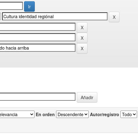
En orden
Autor/registro