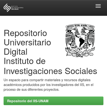
Skip
navigation
Repositorio
Universitario
Digital
Instituto de
Investigaciones Sociales
Un espacio para compartir materiales y recursos digitales
académicos producidos por los investigadores del IIS, en el
proceso de sus diferentes proyectos.
Repositorio del IIS-UNAM