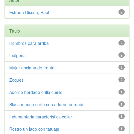
Autor
Estrada Discua, Raúl
2
Título
Hombros para arriba
2
Indigena
2
Mujer anciana de frente
2
Zoques
2
Adorno bordado orilla cuello
1
Blusa manga corta con adorno bordado
1
Indumentaria caracteristica collar
1
Rostro un lado con tatuaje
1