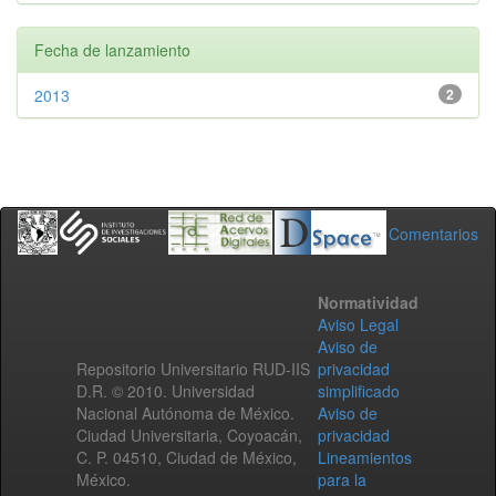
Fecha de lanzamiento
2013
2
Comentarios
Normatividad
Aviso Legal
Aviso de
Repositorio Universitario RUD-IIS
privacidad
D.R. © 2010. Universidad
simplificado
Nacional Autónoma de México.
Aviso de
Ciudad Universitaria, Coyoacán,
privacidad
C. P. 04510, Ciudad de México,
Lineamientos
México.
para la