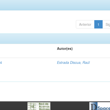
Anterior
1
Si
Autor(es)
34
Estrada Discua, Raúl