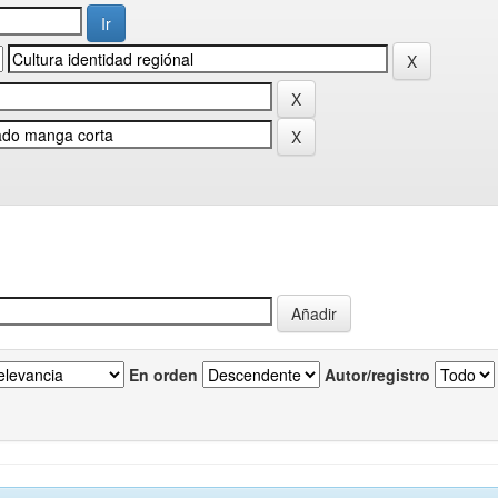
En orden
Autor/registro