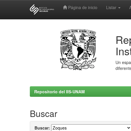
Página de inicio
Listar
Skip
navigation
Rep
Ins
Un espac
diferent
Repositorio del IIS-UNAM
Buscar
Buscar: