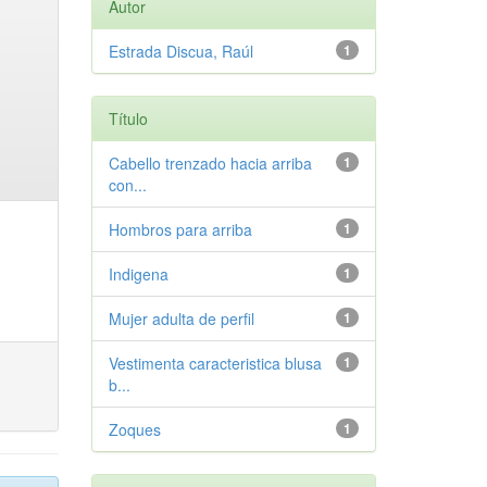
Autor
Estrada Discua, Raúl
1
Título
Cabello trenzado hacia arriba
1
con...
Hombros para arriba
1
Indigena
1
Mujer adulta de perfil
1
Vestimenta caracteristica blusa
1
b...
Zoques
1