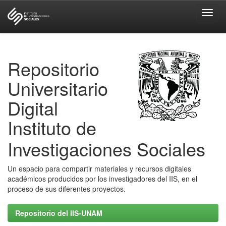
Skip
navigation
Repositorio
Universitario
Digital
Instituto de
Investigaciones Sociales
Un espacio para compartir materiales y recursos digitales
académicos producidos por los investigadores del IIS, en el
proceso de sus diferentes proyectos.
Repositorio del IIS-UNAM