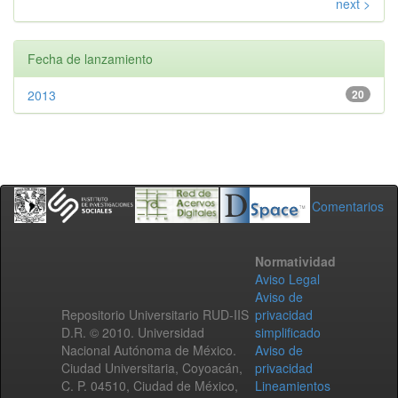
next >
Fecha de lanzamiento
2013
20
Comentarios
Normatividad
Aviso Legal
Aviso de
Repositorio Universitario RUD-IIS
privacidad
D.R. © 2010. Universidad
simplificado
Nacional Autónoma de México.
Aviso de
Ciudad Universitaria, Coyoacán,
privacidad
C. P. 04510, Ciudad de México,
Lineamientos