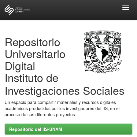
Skip
navigation
Repositorio
Universitario
Digital
Instituto de
Investigaciones Sociales
Un espacio para compartir materiales y recursos digitales
académicos producidos por los investigadores del IIS, en el
proceso de sus diferentes proyectos.
Repositorio del IIS-UNAM