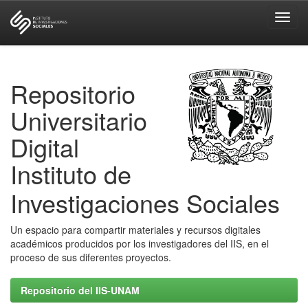
Skip
navigation
Repositorio
Universitario
Digital
Instituto de
Investigaciones Sociales
Un espacio para compartir materiales y recursos digitales
académicos producidos por los investigadores del IIS, en el
proceso de sus diferentes proyectos.
Repositorio del IIS-UNAM