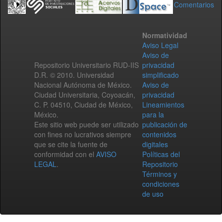
Comentarios
Normatividad
Aviso Legal
Aviso de
Repositorio Universitario RUD-IIS
privacidad
D.R. © 2010. Universidad
simplificado
Nacional Autónoma de México.
Aviso de
Ciudad Universitaria, Coyoacán,
privacidad
C. P. 04510, Ciudad de México,
Lineamientos
México.
para la
Este sitio web puede ser utilizado
publicación de
con fines no lucrativos siempre
contenidos
que se cite la fuente de
digitales
conformidad con el
AVISO
Políticas del
LEGAL
.
Repositorio
Términos y
condiciones
de uso