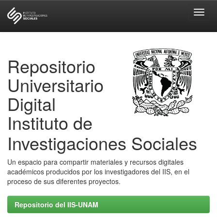
Skip
navigation
Repositorio
Universitario
Digital
Instituto de
Investigaciones Sociales
Un espacio para compartir materiales y recursos digitales
académicos producidos por los investigadores del IIS, en el
proceso de sus diferentes proyectos.
Repositorio del IIS-UNAM