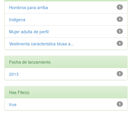
Hombros para arriba
1
Indigena
1
Mujer adulta de perfil
1
Vestimenta caracteristica blusa a...
1
Fecha de lanzamiento
2013
1
Has File(s)
true
1