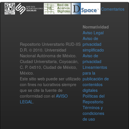
Comentarios
Normatividad
Aviso Legal
Aviso de
Repositorio Universitario RUD-IIS
privacidad
D.R. © 2010. Universidad
simplificado
Nacional Autónoma de México.
Aviso de
Ciudad Universitaria, Coyoacán,
privacidad
C. P. 04510, Ciudad de México,
Lineamientos
México.
para la
Este sitio web puede ser utilizado
publicación de
con fines no lucrativos siempre
contenidos
que se cite la fuente de
digitales
conformidad con el
AVISO
Políticas del
LEGAL
.
Repositorio
Términos y
condiciones
de uso