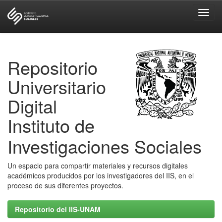
Skip
navigation
Repositorio
Universitario
Digital
Instituto de
Investigaciones Sociales
Un espacio para compartir materiales y recursos digitales
académicos producidos por los investigadores del IIS, en el
proceso de sus diferentes proyectos.
Repositorio del IIS-UNAM