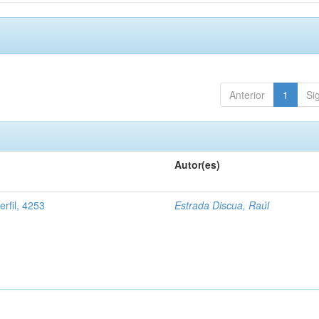
Anterior
1
Si
Autor(es)
rfil, 4253
Estrada Discua, Raúl