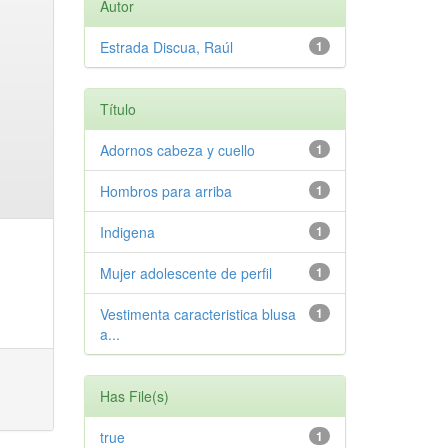
Autor
Estrada Discua, Raúl
1
Título
Adornos cabeza y cuello
1
Hombros para arriba
1
Indigena
1
Mujer adolescente de perfil
1
Vestimenta caracteristica blusa
1
a...
Has File(s)
true
1