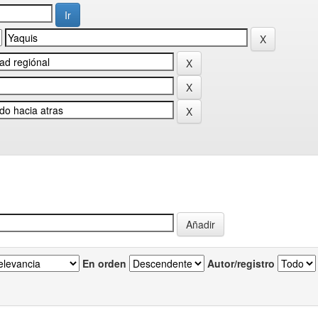
En orden
Autor/registro