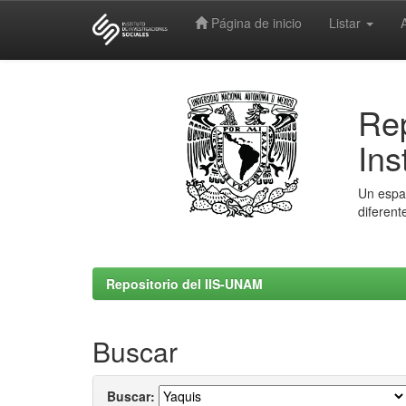
Página de inicio
Listar
Skip
navigation
Rep
Ins
Un espac
diferent
Repositorio del IIS-UNAM
Buscar
Buscar: