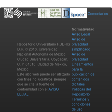
Comentarios
Normatividad
Aviso Legal
Aviso de
Repositorio Universitario RUD-IIS
privacidad
D.R. © 2010. Universidad
simplificado
Nacional Autónoma de México.
Aviso de
Ciudad Universitaria, Coyoacán,
privacidad
C. P. 04510, Ciudad de México,
Lineamientos
México.
para la
Este sitio web puede ser utilizado
publicación de
con fines no lucrativos siempre
contenidos
que se cite la fuente de
digitales
conformidad con el
AVISO
Políticas del
LEGAL
.
Repositorio
Términos y
condiciones
de uso