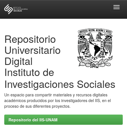
Skip
navigation
Repositorio
Universitario
Digital
Instituto de
Investigaciones Sociales
Un espacio para compartir materiales y recursos digitales
académicos producidos por los investigadores del IIS, en el
proceso de sus diferentes proyectos.
Repositorio del IIS-UNAM