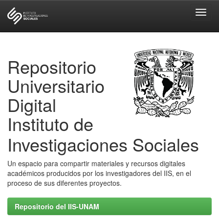
Skip
navigation
Repositorio
Universitario
Digital
Instituto de
Investigaciones Sociales
Un espacio para compartir materiales y recursos digitales
académicos producidos por los investigadores del IIS, en el
proceso de sus diferentes proyectos.
Repositorio del IIS-UNAM