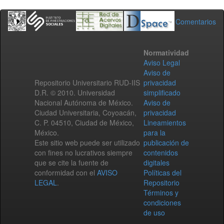
Comentarios
Normatividad
Aviso Legal
Aviso de
Repositorio Universitario RUD-IIS
privacidad
D.R. © 2010. Universidad
simplificado
Nacional Autónoma de México.
Aviso de
Ciudad Universitaria, Coyoacán,
privacidad
C. P. 04510, Ciudad de México,
Lineamientos
México.
para la
Este sitio web puede ser utilizado
publicación de
con fines no lucrativos siempre
contenidos
que se cite la fuente de
digitales
conformidad con el
AVISO
Políticas del
LEGAL
.
Repositorio
Términos y
condiciones
de uso