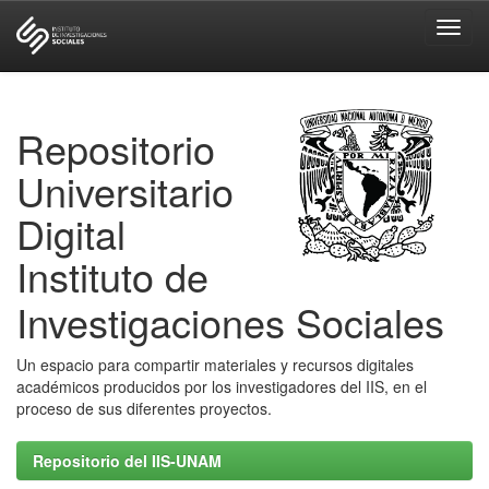
Skip
navigation
Repositorio
Universitario
Digital
Instituto de
Investigaciones Sociales
Un espacio para compartir materiales y recursos digitales
académicos producidos por los investigadores del IIS, en el
proceso de sus diferentes proyectos.
Repositorio del IIS-UNAM