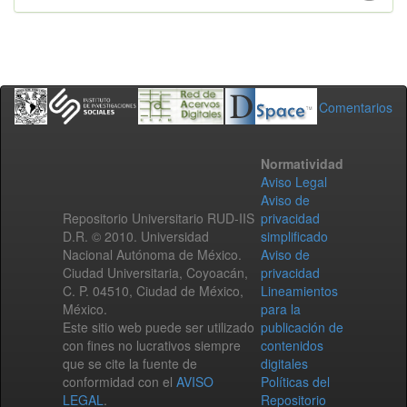
Comentarios
Normatividad
Aviso Legal
Aviso de
Repositorio Universitario RUD-IIS
privacidad
D.R. © 2010. Universidad
simplificado
Nacional Autónoma de México.
Aviso de
Ciudad Universitaria, Coyoacán,
privacidad
C. P. 04510, Ciudad de México,
Lineamientos
México.
para la
Este sitio web puede ser utilizado
publicación de
con fines no lucrativos siempre
contenidos
que se cite la fuente de
digitales
conformidad con el
AVISO
Políticas del
LEGAL
.
Repositorio