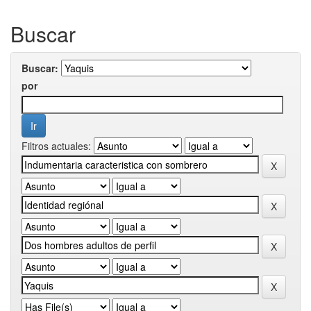
Buscar
Buscar:
por
Filtros actuales: