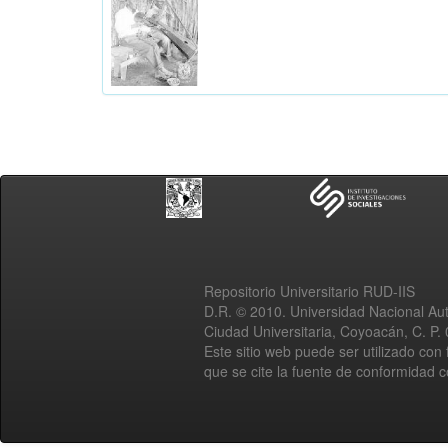
Repositorio Universitario RUD-IIS
D.R. © 2010. Universidad Nacional A
Ciudad Universitaria, Coyoacán, C. P.
Este sitio web puede ser utilizado con 
que se cite la fuente de conformidad 