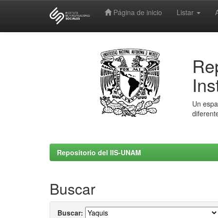
Página de inicio
Listar
Skip
navigation
Rep
Ins
Un espac
diferent
Repositorio del IIS-UNAM
Buscar
Buscar: