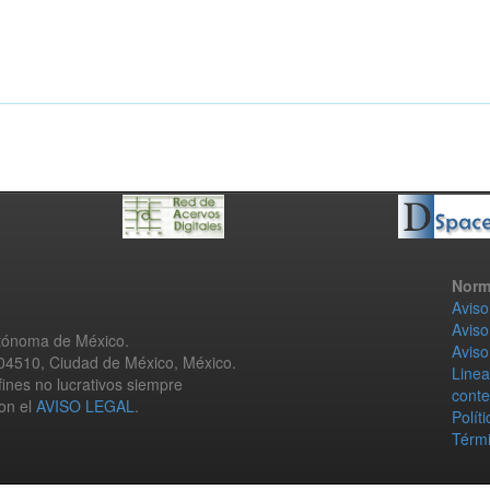
Norm
Aviso
Aviso
utónoma de México.
Aviso
 04510, Ciudad de México, México.
Linea
fines no lucrativos siempre
conte
con el
AVISO LEGAL
.
Polít
Térmi