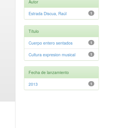
Autor
Estrada Discua, Raúl
1
Título
Cuerpo entero sentados
1
Cultura expresion musical
1
Fecha de lanzamiento
2013
1