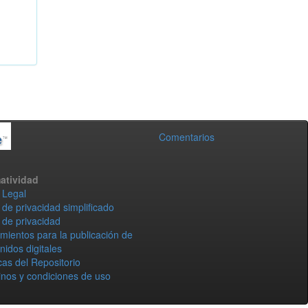
Comentarios
atividad
 Legal
 de privacidad simplificado
 de privacidad
mientos para la publicación de
nidos digitales
icas del Repositorio
nos y condiciones de uso