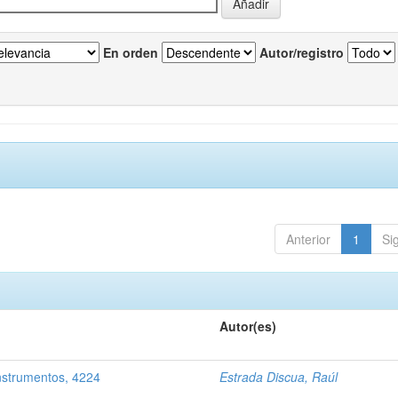
En orden
Autor/registro
Anterior
1
Si
Autor(es)
nstrumentos, 4224
Estrada Discua, Raúl