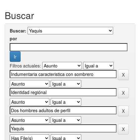
Buscar
Buscar:
por
Filtros actuales: