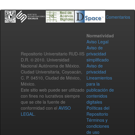
Comentarios
Normatividad
Aviso Legal
Aviso de
Repositorio Universitario RUD-IIS
privacidad
D.R. © 2010. Universidad
simplificado
Nacional Autónoma de México.
Aviso de
Ciudad Universitaria, Coyoacán,
privacidad
C. P. 04510, Ciudad de México,
Lineamientos
México.
para la
Este sitio web puede ser utilizado
publicación de
con fines no lucrativos siempre
contenidos
que se cite la fuente de
digitales
conformidad con el
AVISO
Políticas del
LEGAL
.
Repositorio
Términos y
condiciones
de uso