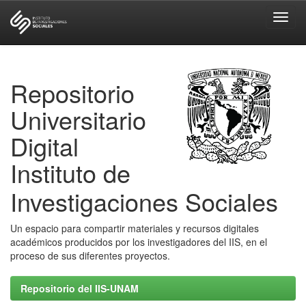
Skip
navigation
Repositorio
Universitario
Digital
Instituto de
Investigaciones Sociales
Un espacio para compartir materiales y recursos digitales
académicos producidos por los investigadores del IIS, en el
proceso de sus diferentes proyectos.
Repositorio del IIS-UNAM