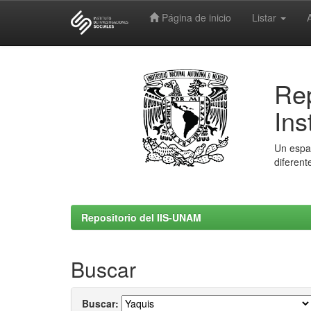
Página de inicio
Listar
Skip
navigation
Rep
Ins
Un espac
diferent
Repositorio del IIS-UNAM
Buscar
Buscar: