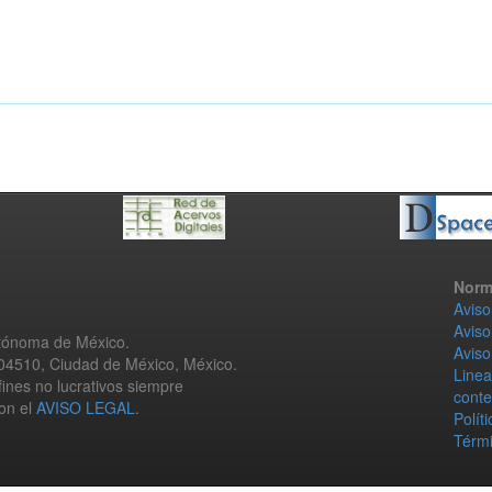
Norm
Aviso
Aviso
utónoma de México.
Aviso
 04510, Ciudad de México, México.
Linea
fines no lucrativos siempre
conte
con el
AVISO LEGAL
.
Polít
Térmi