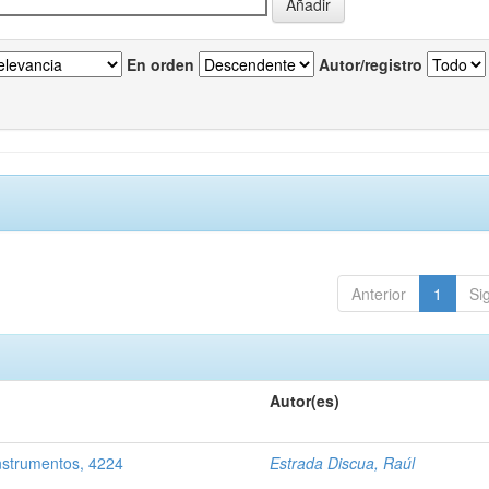
En orden
Autor/registro
Anterior
1
Si
Autor(es)
nstrumentos, 4224
Estrada Discua, Raúl