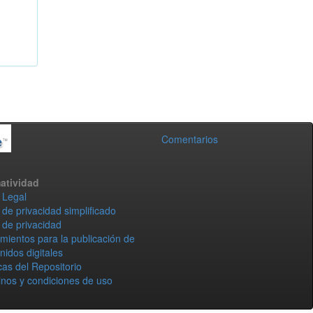
Comentarios
atividad
 Legal
 de privacidad simplificado
 de privacidad
mientos para la publicación de
nidos digitales
icas del Repositorio
nos y condiciones de uso