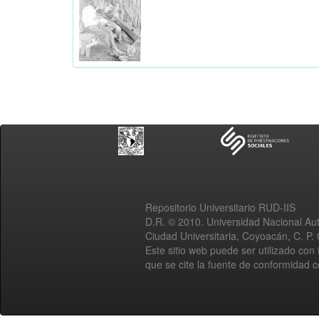
Repositorio Universitario RUD-IIS
D.R. © 2010. Universidad Nacional A
Ciudad Universitaria, Coyoacán, C. P.
Este sitio web puede ser utilizado con 
que se cite la fuente de conformidad 