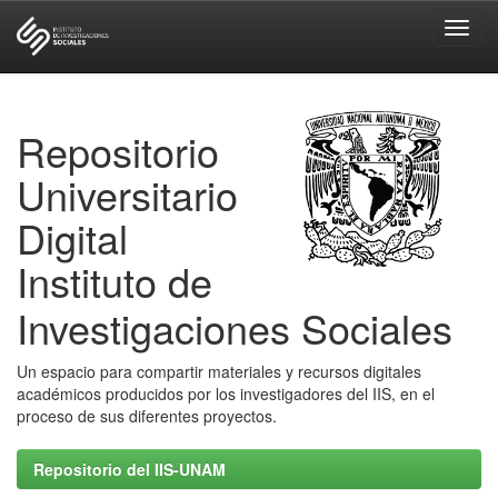
Skip
navigation
Repositorio
Universitario
Digital
Instituto de
Investigaciones Sociales
Un espacio para compartir materiales y recursos digitales
académicos producidos por los investigadores del IIS, en el
proceso de sus diferentes proyectos.
Repositorio del IIS-UNAM