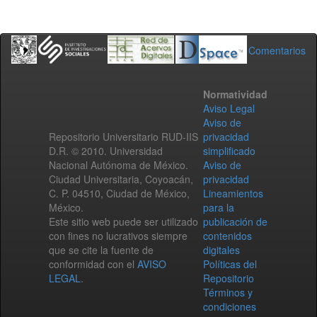
Comentarios
Normatividad
Aviso Legal
Aviso de
Repositorio Universitario RUD-IIS
privacidad
D.R. © 2010. Universidad
simplificado
Nacional Autónoma de México.
Aviso de
Ciudad Universitaria, Coyoacán,
privacidad
C. P. 04510, Ciudad de México,
Lineamientos
México.
para la
Este sitio web puede ser utilizado
publicación de
con fines no lucrativos siempre
contenidos
que se cite la fuente de
digitales
conformidad con el
AVISO
Políticas del
LEGAL
.
Repositorio
Términos y
condiciones