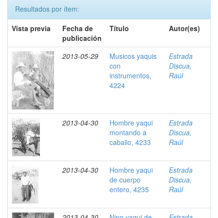
Resultados por ítem:
Vista previa
Fecha de
Título
Autor(es)
publicación
2013-05-29
Musicos yaquis
Estrada
con
Discua,
instrumentos,
Raúl
4224
2013-04-30
Hombre yaqui
Estrada
montando a
Discua,
caballo, 4233
Raúl
2013-04-30
Hombre yaqui
Estrada
de cuerpo
Discua,
entero, 4235
Raúl
2013-04-30
Nino yaqui de
Estrada