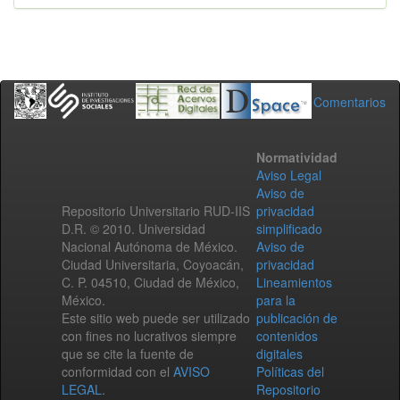
Comentarios
Normatividad
Aviso Legal
Aviso de
Repositorio Universitario RUD-IIS
privacidad
D.R. © 2010. Universidad
simplificado
Nacional Autónoma de México.
Aviso de
Ciudad Universitaria, Coyoacán,
privacidad
C. P. 04510, Ciudad de México,
Lineamientos
México.
para la
Este sitio web puede ser utilizado
publicación de
con fines no lucrativos siempre
contenidos
que se cite la fuente de
digitales
conformidad con el
AVISO
Políticas del
LEGAL
.
Repositorio