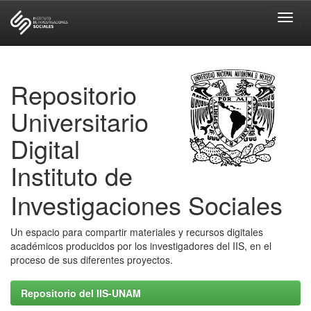
Skip
navigation
Repositorio
Universitario
Digital
Instituto de
Investigaciones Sociales
Un espacio para compartir materiales y recursos digitales
académicos producidos por los investigadores del IIS, en el
proceso de sus diferentes proyectos.
Repositorio del IIS-UNAM