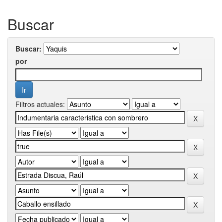
Buscar
Buscar:
por
Filtros actuales: