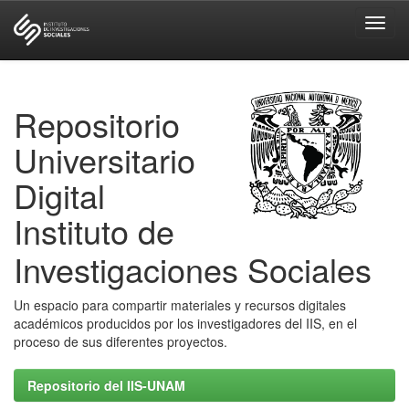
Skip
navigation
Repositorio
Universitario
Digital
Instituto de
Investigaciones Sociales
Un espacio para compartir materiales y recursos digitales
académicos producidos por los investigadores del IIS, en el
proceso de sus diferentes proyectos.
Repositorio del IIS-UNAM