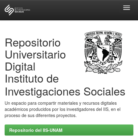
Skip
navigation
Repositorio
Universitario
Digital
Instituto de
Investigaciones Sociales
Un espacio para compartir materiales y recursos digitales
académicos producidos por los investigadores del IIS, en el
proceso de sus diferentes proyectos.
Repositorio del IIS-UNAM