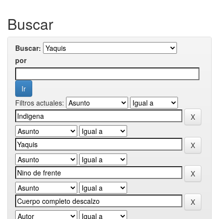
Buscar
Buscar:
por
Filtros actuales: