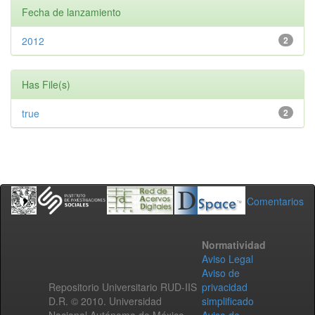
Fecha de lanzamiento
2012
2
Has File(s)
true
2
Comentarios
Normatividad
Aviso Legal
Aviso de
Repositorio Universitario RUD-IIS
privacidad
D.R. © 2010. Universidad
simplificado