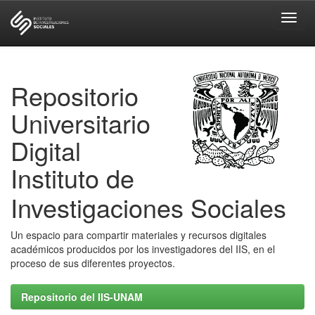
Skip
navigation
Repositorio
Universitario
Digital
Instituto de
Investigaciones Sociales
Un espacio para compartir materiales y recursos digitales
académicos producidos por los investigadores del IIS, en el
proceso de sus diferentes proyectos.
Repositorio del IIS-UNAM