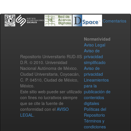
Comentarios
Normatividad
Aviso Legal
Aviso de
Repositorio Universitario RUD-IIS
privacidad
D.R. © 2010. Universidad
simplificado
Nacional Autónoma de México.
Aviso de
Ciudad Universitaria, Coyoacán,
privacidad
C. P. 04510, Ciudad de México,
Lineamientos
México.
para la
Este sitio web puede ser utilizado
publicación de
con fines no lucrativos siempre
contenidos
que se cite la fuente de
digitales
conformidad con el
AVISO
Políticas del
LEGAL
.
Repositorio
Términos y
condiciones