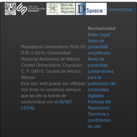
Comentarios
Normatividad
Aviso Legal
Aviso de
Repositorio Universitario RUD-IIS
privacidad
D.R. © 2010. Universidad
simplificado
Nacional Autónoma de México.
Aviso de
Ciudad Universitaria, Coyoacán,
privacidad
C. P. 04510, Ciudad de México,
Lineamientos
México.
para la
Este sitio web puede ser utilizado
publicación de
con fines no lucrativos siempre
contenidos
que se cite la fuente de
digitales
conformidad con el
AVISO
Políticas del
LEGAL
.
Repositorio
Términos y
condiciones
de uso