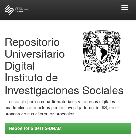
Skip
navigation
Repositorio
Universitario
Digital
Instituto de
Investigaciones Sociales
Un espacio para compartir materiales y recursos digitales
académicos producidos por los investigadores del IIS, en el
proceso de sus diferentes proyectos.
Repositorio del IIS-UNAM