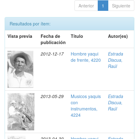
Anterior
1
Siguiente
Resultados por ítem:
Vista previa
Fecha de
Título
Autor(es)
publicación
2012-12-17
Hombre yaqui
Estrada
de frente, 4220
Discua,
Raúl
2013-05-29
Musicos yaquis
Estrada
con
Discua,
instrumentos,
Raúl
4224
2013-04-30
Hombre yaqui
Estrada