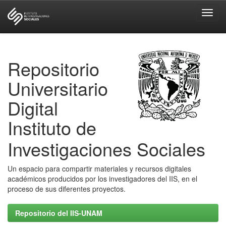
Skip
navigation
Repositorio
Universitario
Digital
Instituto de
Investigaciones Sociales
Un espacio para compartir materiales y recursos digitales
académicos producidos por los investigadores del IIS, en el
proceso de sus diferentes proyectos.
Repositorio del IIS-UNAM