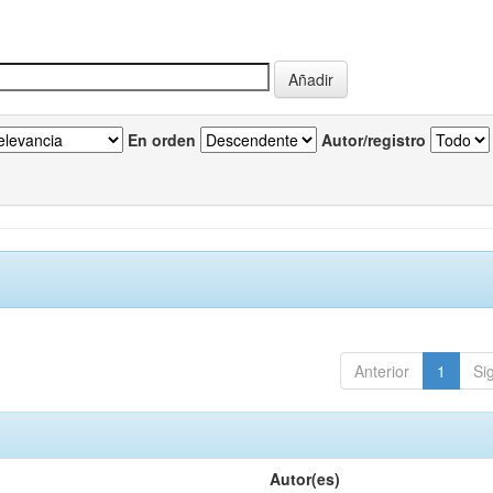
En orden
Autor/registro
Anterior
1
Si
Autor(es)