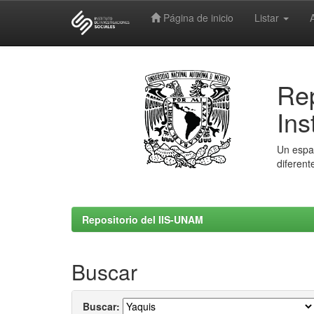
Página de inicio
Listar
Skip
navigation
Rep
Ins
Un espac
diferent
Repositorio del IIS-UNAM
Buscar
Buscar: