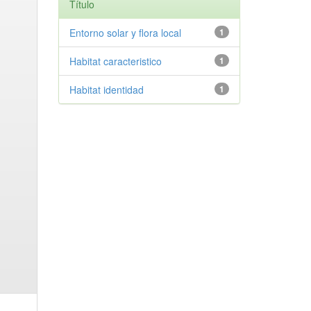
Título
Entorno solar y flora local
1
Habitat caracteristico
1
Habitat identidad
1