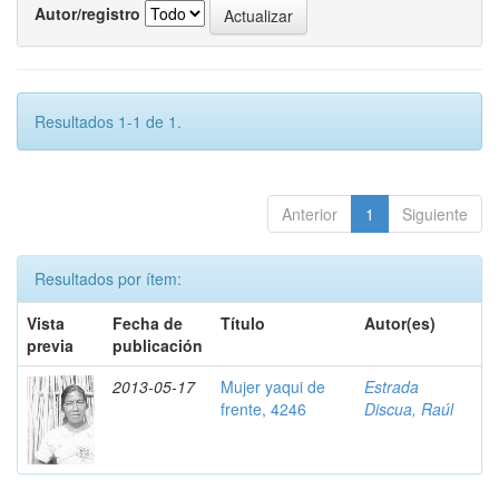
Autor/registro
Resultados 1-1 de 1.
Anterior
1
Siguiente
Resultados por ítem:
Vista
Fecha de
Título
Autor(es)
previa
publicación
2013-05-17
Mujer yaqui de
Estrada
frente, 4246
Discua, Raúl