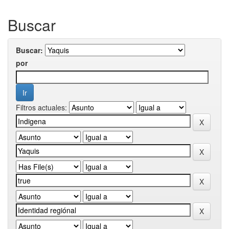
Buscar
Buscar:
por
Filtros actuales: