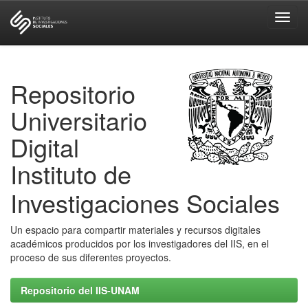
Skip
navigation
Repositorio
Universitario
Digital
Instituto de
Investigaciones Sociales
Un espacio para compartir materiales y recursos digitales
académicos producidos por los investigadores del IIS, en el
proceso de sus diferentes proyectos.
Repositorio del IIS-UNAM