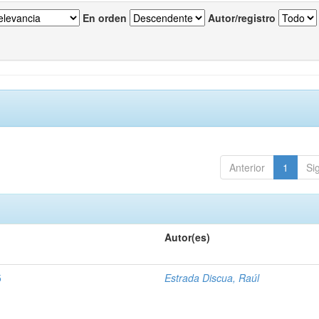
En orden
Autor/registro
Anterior
1
Si
Autor(es)
5
Estrada Discua, Raúl