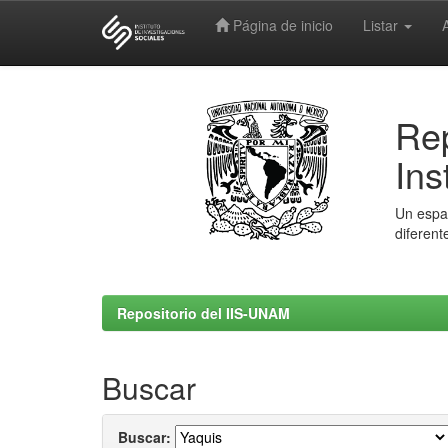
Página de inicio
Listar
Skip
navigation
Rep
Ins
Un espac
diferent
Repositorio del IIS-UNAM
Buscar
Buscar: