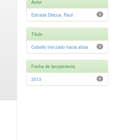
Autor
Estrada Discua, Raúl
1
Título
Cabello trenzado hacia atras
1
Fecha de lanzamiento
2013
1