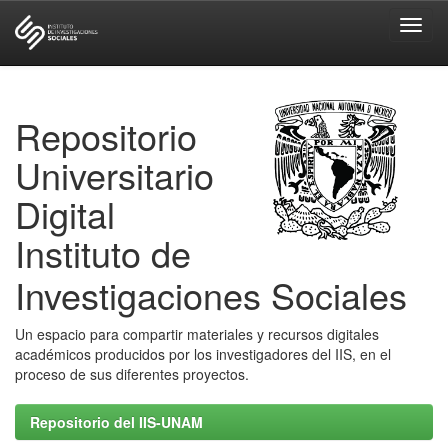
Skip
navigation
Repositorio
Universitario
Digital
Instituto de
Investigaciones Sociales
Un espacio para compartir materiales y recursos digitales
académicos producidos por los investigadores del IIS, en el
proceso de sus diferentes proyectos.
Repositorio del IIS-UNAM