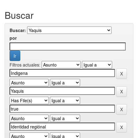
Buscar
Buscar:
por
Filtros actuales: