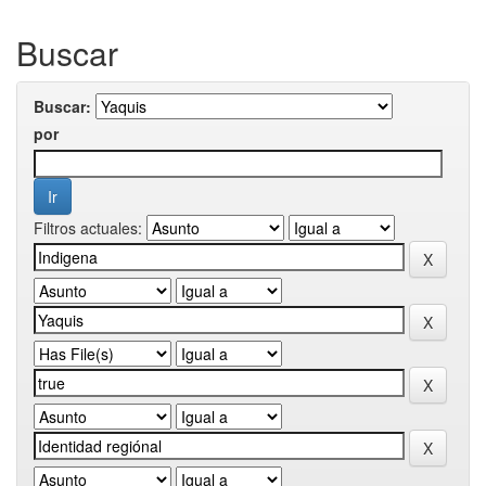
Buscar
Buscar:
por
Filtros actuales: