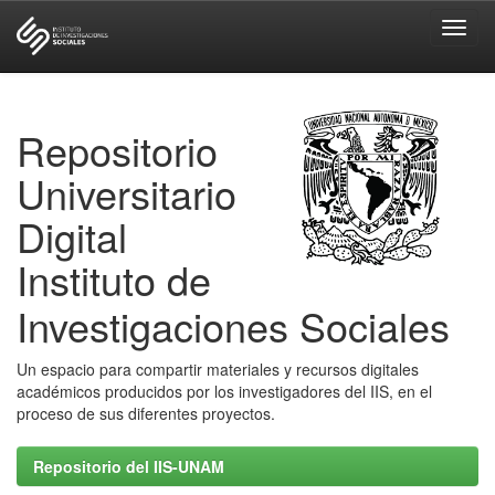
Skip
navigation
Repositorio
Universitario
Digital
Instituto de
Investigaciones Sociales
Un espacio para compartir materiales y recursos digitales
académicos producidos por los investigadores del IIS, en el
proceso de sus diferentes proyectos.
Repositorio del IIS-UNAM