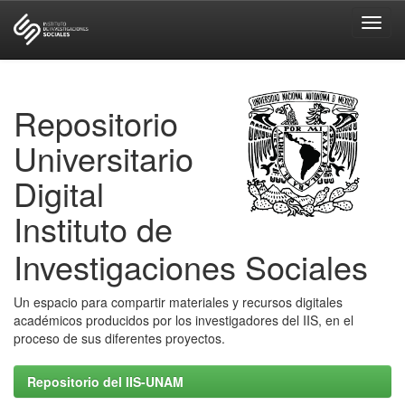
Skip
navigation
Repositorio
Universitario
Digital
Instituto de
Investigaciones Sociales
Un espacio para compartir materiales y recursos digitales
académicos producidos por los investigadores del IIS, en el
proceso de sus diferentes proyectos.
Repositorio del IIS-UNAM