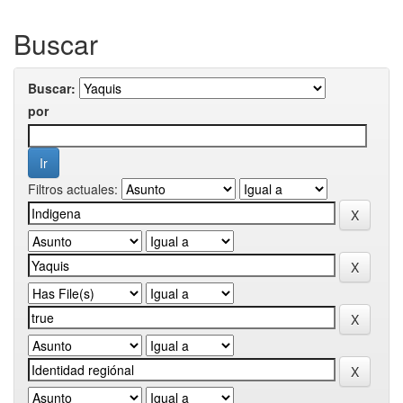
Buscar
Buscar:
por
Filtros actuales: