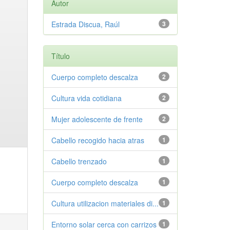
Autor
Estrada Discua, Raúl
3
Título
Cuerpo completo descalza
2
Cultura vida cotidiana
2
Mujer adolescente de frente
2
Cabello recogido hacia atras
1
Cabello trenzado
1
Cuerpo completo descalza
1
Cultura utilizacion materiales di...
1
Entorno solar cerca con carrizos
1