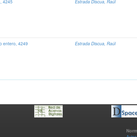
e, 4245
Estrada Discua, Raúl
o entero, 4249
Estrada Discua, Raúl
Norm
Aviso