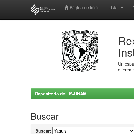
Página de inicio
Listar
Skip
navigation
Rep
Ins
Un espac
diferent
Repositorio del IIS-UNAM
Buscar
Buscar: