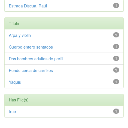
Estrada Discua, Raúl
1
Título
Arpa y violin
1
Cuerpo entero sentados
1
Dos hombres adultos de perfil
1
Fondo cerca de carrizos
1
Yaquis
1
Has File(s)
true
1