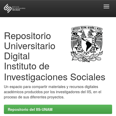
Skip
navigation
Repositorio
Universitario
Digital
Instituto de
Investigaciones Sociales
Un espacio para compartir materiales y recursos digitales
académicos producidos por los investigadores del IIS, en el
proceso de sus diferentes proyectos.
Repositorio del IIS-UNAM