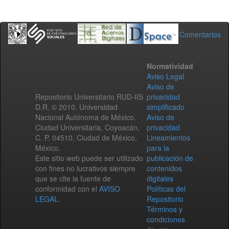
Comentarios
Normatividad
Aviso Legal
Aviso de
Repositorio Universitario RUD-IIS
privacidad
D.R. © 2010. Universidad
simplificado
Nacional Autónoma de México.
Aviso de
Ciudad Universitaria, Coyoacán,
privacidad
C. P. 04510, Ciudad de México,
Lineamientos
México.
para la
Este sitio web puede ser utilizado
publicación de
con fines no lucrativos siempre
contenidos
que se cite la fuente de
digitales
conformidad con el
AVISO
Políticas del
LEGAL
.
Repositorio
Términos y
condiciones