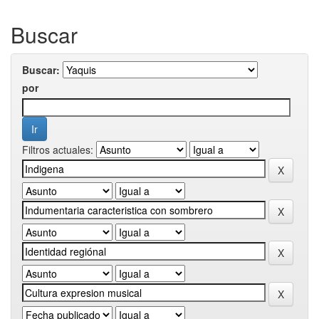
Buscar
Buscar:
por
Filtros actuales: