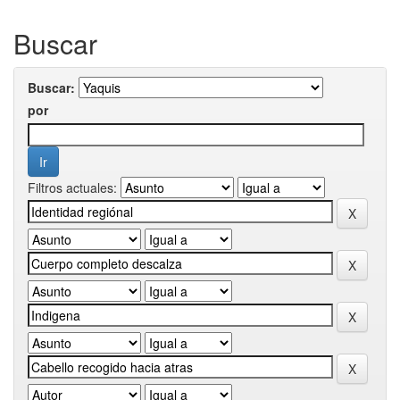
Buscar
Buscar:
por
Filtros actuales: