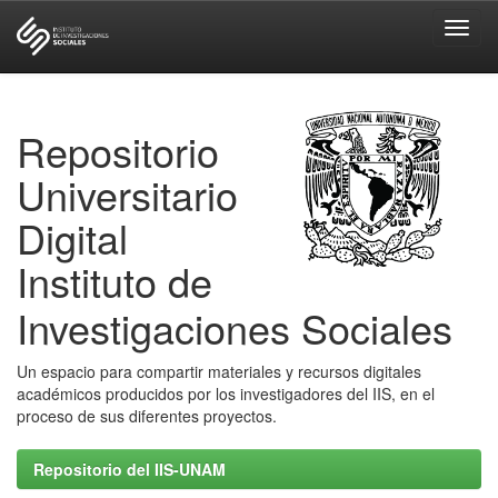
Skip
navigation
Repositorio
Universitario
Digital
Instituto de
Investigaciones Sociales
Un espacio para compartir materiales y recursos digitales
académicos producidos por los investigadores del IIS, en el
proceso de sus diferentes proyectos.
Repositorio del IIS-UNAM