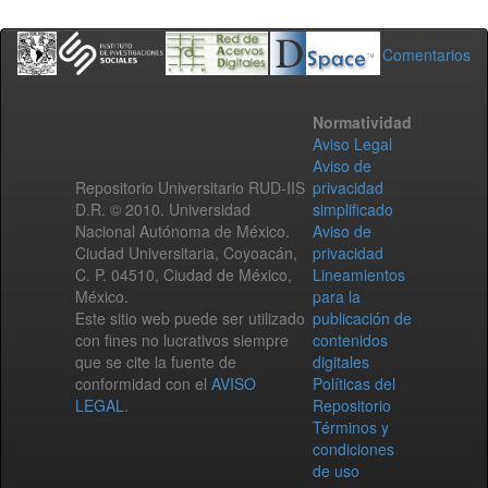
Comentarios
Normatividad
Aviso Legal
Aviso de
Repositorio Universitario RUD-IIS
privacidad
D.R. © 2010. Universidad
simplificado
Nacional Autónoma de México.
Aviso de
Ciudad Universitaria, Coyoacán,
privacidad
C. P. 04510, Ciudad de México,
Lineamientos
México.
para la
Este sitio web puede ser utilizado
publicación de
con fines no lucrativos siempre
contenidos
que se cite la fuente de
digitales
conformidad con el
AVISO
Políticas del
LEGAL
.
Repositorio
Términos y
condiciones
de uso