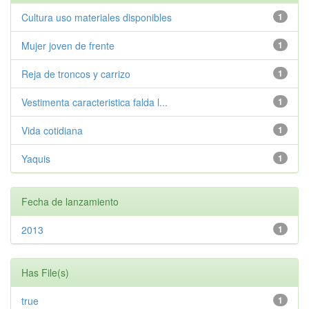
Cultura uso materiales disponibles
1
Mujer joven de frente
1
Reja de troncos y carrizo
1
Vestimenta caracteristica falda l...
1
Vida cotidiana
1
Yaquis
1
Fecha de lanzamiento
2013
1
Has File(s)
true
1