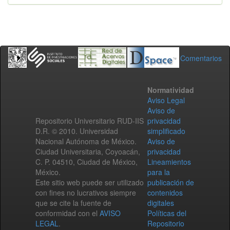
Comentarios
Normatividad
Aviso Legal
Aviso de
Repositorio Universitario RUD-IIS
privacidad
D.R. © 2010. Universidad
simplificado
Nacional Autónoma de México.
Aviso de
Ciudad Universitaria, Coyoacán,
privacidad
C. P. 04510, Ciudad de México,
Lineamientos
México.
para la
Este sitio web puede ser utilizado
publicación de
con fines no lucrativos siempre
contenidos
que se cite la fuente de
digitales
conformidad con el
AVISO
Políticas del
LEGAL
.
Repositorio