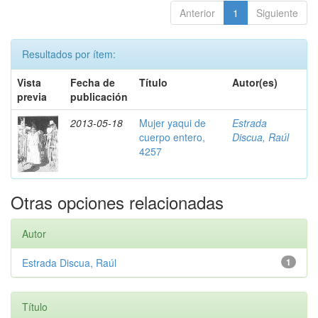
Anterior
1
Siguiente
Resultados por ítem:
Vista
Fecha de
Título
Autor(es)
previa
publicación
2013-05-18
Mujer yaqui de
Estrada
cuerpo entero,
Discua, Raúl
4257
Otras opciones relacionadas
Autor
Estrada Discua, Raúl
1
Título