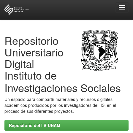
Skip
navigation
Repositorio
Universitario
Digital
Instituto de
Investigaciones Sociales
Un espacio para compartir materiales y recursos digitales
académicos producidos por los investigadores del IIS, en el
proceso de sus diferentes proyectos.
Repositorio del IIS-UNAM