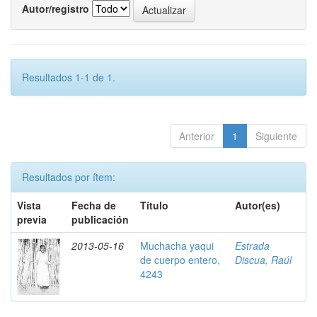
Autor/registro
Resultados 1-1 de 1.
Anterior
1
Siguiente
Resultados por ítem:
Vista
Fecha de
Título
Autor(es)
previa
publicación
2013-05-16
Muchacha yaqui
Estrada
de cuerpo entero,
Discua, Raúl
4243