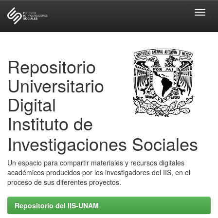
Skip
navigation
Repositorio
Universitario
Digital
Instituto de
Investigaciones Sociales
Un espacio para compartir materiales y recursos digitales
académicos producidos por los investigadores del IIS, en el
proceso de sus diferentes proyectos.
Repositorio del IIS-UNAM