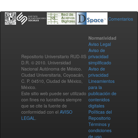
Comentarios
Normatividad
Aviso Legal
Aviso de
Repositorio Universitario RUD-IIS
privacidad
D.R. © 2010. Universidad
simplificado
Nacional Autónoma de México.
Aviso de
Ciudad Universitaria, Coyoacán,
privacidad
C. P. 04510, Ciudad de México,
Lineamientos
México.
para la
Este sitio web puede ser utilizado
publicación de
con fines no lucrativos siempre
contenidos
que se cite la fuente de
digitales
conformidad con el
AVISO
Políticas del
LEGAL
.
Repositorio
Términos y
condiciones
de uso