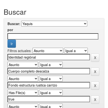
Buscar
Buscar:
por
Filtros actuales: