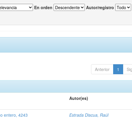
En orden
Autor/registro
Anterior
1
Si
Autor(es)
o entero, 4243
Estrada Discua, Raúl