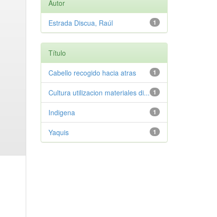
Autor
Estrada Discua, Raúl
1
Título
Cabello recogido hacia atras
1
Cultura utilizacion materiales di...
1
Indigena
1
Yaquis
1