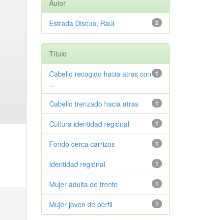
Autor
Estrada Discua, Raúl
2
Título
Cabello recogido hacia atras con
1
...
Cabello trenzado hacia atras
1
Cultura identidad regiónal
1
Fondo cerca carrizos
1
Identidad regiónal
1
Mujer adulta de frente
1
Mujer joven de perfil
1