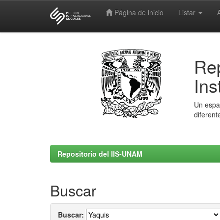
Página de inicio
Listar
Skip
navigation
Rep
Ins
Un espac
diferent
Repositorio del IIS-UNAM
Buscar
Buscar: