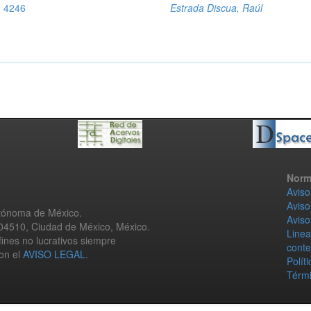
, 4246
Estrada Discua, Raúl
Norm
Aviso
Aviso
utónoma de México.
Aviso
 04510, Ciudad de México, México.
Linea
fines no lucrativos siempre
conte
con el
AVISO LEGAL
.
Polít
Térmi