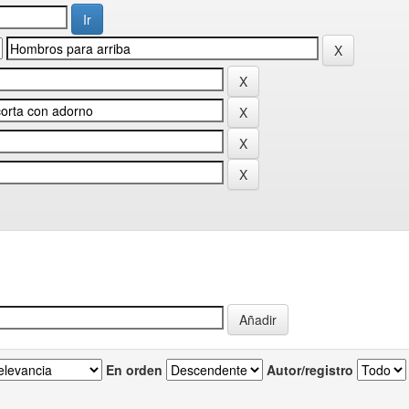
En orden
Autor/registro