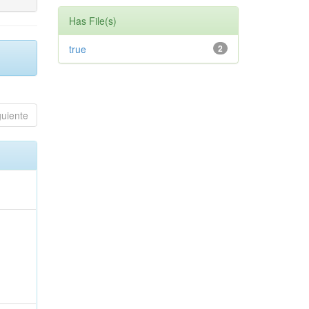
Has File(s)
true
2
guiente