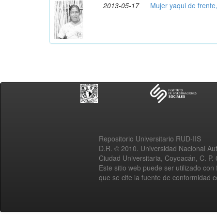
2013-05-17
Mujer yaqui de frente
Repositorio Universitario RUD-IIS
D.R. © 2010. Universidad Nacional A
Ciudad Universitaria, Coyoacán, C. P.
Este sitio web puede ser utilizado con 
que se cite la fuente de conformidad 