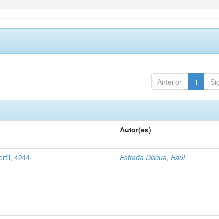
Anterior
1
Si
Autor(es)
rfil, 4244
Estrada Discua, Raúl