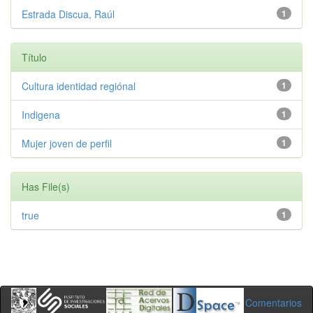
Estrada Discua, Raúl
1
Título
Cultura identidad regiónal
1
Indigena
1
Mujer joven de perfil
1
Has File(s)
true
1
Comentarios