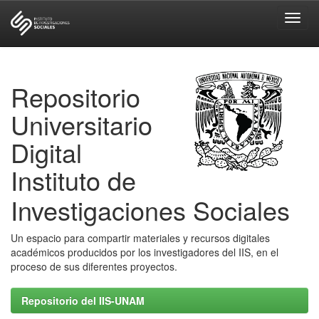
Skip
navigation
Repositorio
Universitario
Digital
Instituto de
Investigaciones Sociales
Un espacio para compartir materiales y recursos digitales
académicos producidos por los investigadores del IIS, en el
proceso de sus diferentes proyectos.
Repositorio del IIS-UNAM