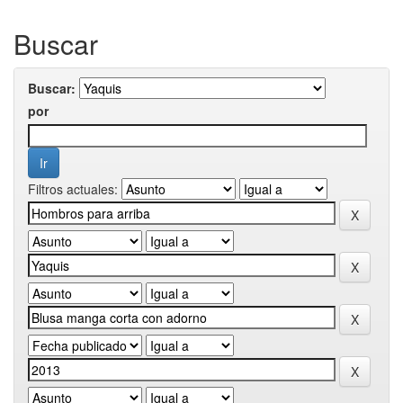
Buscar
Buscar:
por
Filtros actuales: